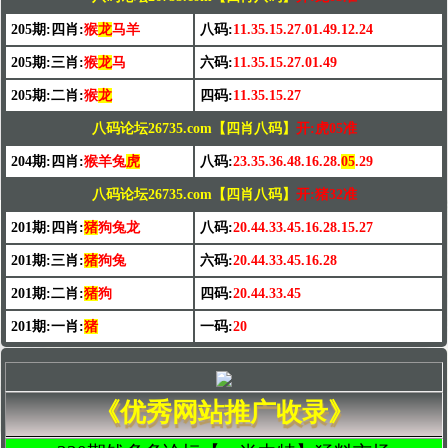
205期:四肖:
猴
龙
马羊
八码:
11.35.15.27.01.49.12.24
205期:三肖:
猴
龙
马
六码:
11.35.15.27.01.49
205期:二肖:
猴
龙
四码:
11.35.15.27
八码论坛26735.com【四肖八码】
开:虎05准
204期:四肖:
猴羊兔
虎
八码:
23.35.36.48.16.28.
05
.29
八码论坛26735.com【四肖八码】
开:猪32准
201期:四肖:
猪
狗兔龙
八码:
20.44.33.45.16.28.15.27
201期:三肖:
猪
狗兔
六码:
20.44.33.45.16.28
201期:二肖:
猪
狗
四码:
20.44.33.45
201期:一肖:
猪
一码:
20
《优秀网站推广收录》