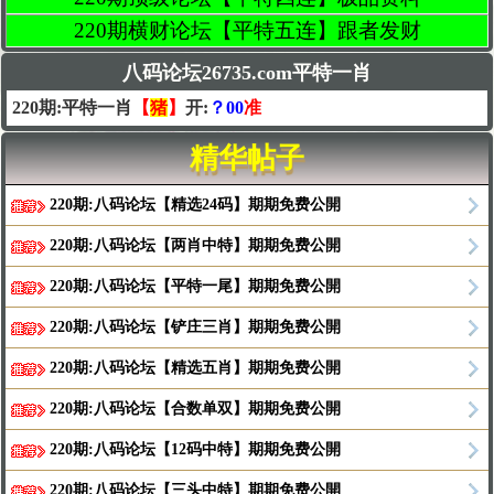
220期横财论坛【平特五连】
跟者发财
八码论坛26735.com平特一肖
220期:平特一肖
【
猪
】
开:
？00
准
精华帖子
220期:八码论坛【精选24码】期期免费公開
220期:八码论坛【两肖中特】期期免费公開
220期:八码论坛【平特一尾】期期免费公開
220期:八码论坛【铲庄三肖】期期免费公開
220期:八码论坛【精选五肖】期期免费公開
220期:八码论坛【合数单双】期期免费公開
220期:八码论坛【12码中特】期期免费公開
220期:八码论坛【三头中特】期期免费公開