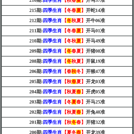
216期:
四季生肖
【秋春
夏
】
开马37准
215期:
四季生肖
【冬春
夏
】
开蛇14准
212期:
四季生肖
【
冬
秋夏】
开牛06准
211期:
四季生肖
【冬春
夏
】
开马01准
210期:
四季生肖
【冬秋
夏
】
开马49准
209期:
四季生肖
【
冬
春夏】
开猪08准
208期:
四季生肖
【
冬
秋夏】
开鼠19准
206期:
四季生肖
【春
秋
冬】
开猴47准
205期:
四季生肖
【秋
春
夏】
开龙03准
204期:
四季生肖
【秋夏
春
】
开虎05准
203期:
四季生肖
【冬
夏
春】
开马25准
202期:
四季生肖
【秋夏
春
】
开兔40准
201期:
四季生肖
【秋
冬
春】
开猪32准
200期:
四季生肖
【夏冬
春
】
开龙39准