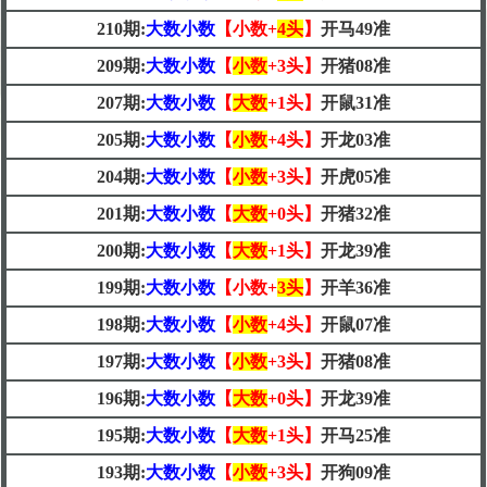
210期:
大数小数
【小数+
4头
】
开马49准
209期:
大数小数
【
小数
+3头】
开猪08准
207期:
大数小数
【
大数
+1头】
开鼠31准
205期:
大数小数
【
小数
+4头】
开龙03准
204期:
大数小数
【
小数
+3头】
开虎05准
201期:
大数小数
【
大数
+0头】
开猪32准
200期:
大数小数
【
大数
+1头】
开龙39准
199期:
大数小数
【小数+
3头
】
开羊36准
198期:
大数小数
【
小数
+4头】
开鼠07准
197期:
大数小数
【
小数
+3头】
开猪08准
196期:
大数小数
【
大数
+0头】
开龙39准
195期:
大数小数
【
大数
+1头】
开马25准
193期:
大数小数
【
小数
+3头】
开狗09准