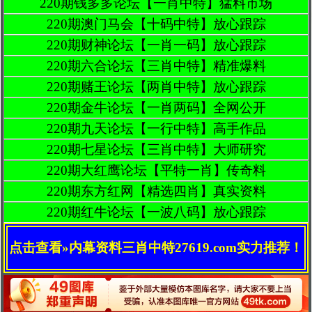
220期钱多多论坛
【一肖中特】
猛料市场
220期澳门马会
【十码中特】
放心跟踪
220期财神论坛
【一肖一码】
放心跟踪
220期六合论坛
【三肖中特】
精准爆料
220期赌王论坛
【两肖中特】
放心跟踪
220期金牛论坛
【一肖两码】
全网公开
220期九天论坛
【一行中特】
高手作品
220期七星论坛
【三肖中特】
大师研究
220期大红鹰论坛
【平特一肖】
传奇料
220期东方红网
【精选四肖】
真实资料
220期红牛论坛
【一波八码】
放心跟踪
点击查看»内幕资料三肖中特27619.com实力推荐！