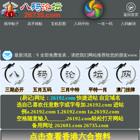
返回首页
精华帖子
高手精帖
玄机彩图
八码中特
一肖一码
八码解诗
有资料 全部免费发表，请把我们网站推荐给您的朋友www.262601.co
最新消息：
三期必开
五肖五码
三肖中特
平特一肖
澳门挂牌
(易记)网址：
26192.com
快捷进站 自定域名
选自己喜欢任意数字或字母加.26192.com 进站
例a.26192.com 1.26192.com 1a.26192.com
空格随意输入______.26192.com轻松打开网站
备用网址 262601.com 26735.com
点击查看香港六合资料