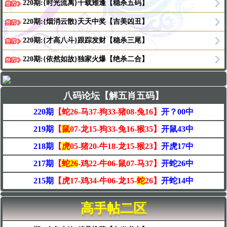
220期:{时光流离}千载难逢【稳杀五码】
220期:{烟消云散}天天中奖【吉美凶丑】
220期:{才高八斗}跟踪发财【稳杀三尾】
220期:{依然如故}独家火爆【绝杀二合】
八码论坛【解五肖五码】
220期
【蛇26-马37-狗33-猪08-兔16】
开？00中
219期
【
鼠
07-龙15-狗33-兔16-猴35】
开鼠43中
218期
【
虎
05-猪20-牛18-龙15-猴23】
开虎17中
217期
【
蛇26
-鸡22-牛06-鼠07-马37】
开蛇26中
215期
【虎17-鸡34-牛06-龙15-
蛇
26】
开蛇14中
高手帖二区