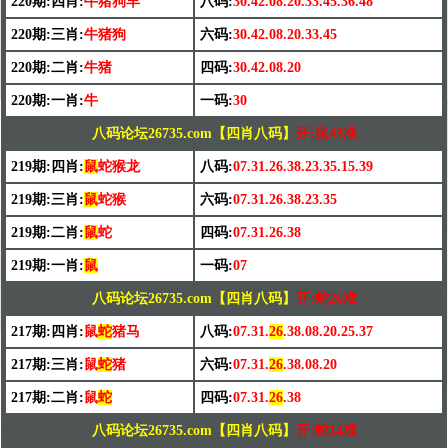
220期:四肖:
牛猪狗羊
八码:
30.42.08.20.33.45.36.48
220期:三肖:
牛猪狗
六码:
30.42.08.20.33.45
220期:二肖:
牛猪
四码:
30.42.08.20
220期:一肖:
牛
一码:
30
八码论坛26735.com【四肖八码】
开:鼠43准
219期:四肖:
鼠
蛇猴龙
八码:
07.31.26.38.23.35.15.39
219期:三肖:
鼠
蛇猴
六码:
07.31.26.38.23.35
219期:二肖:
鼠
蛇
四码:
07.31.26.38
219期:一肖:
鼠
一码:
07
八码论坛26735.com【四肖八码】
开:蛇26准
217期:四肖:
鼠
蛇
猪马
八码:
07.31.
26
.38.08.20.25.37
217期:三肖:
鼠
蛇
猪
六码:
07.31.
26
.38.08.20
217期:二肖:
鼠
蛇
四码:
07.31.
26
.38
八码论坛26735.com【四肖八码】
开:蛇14准