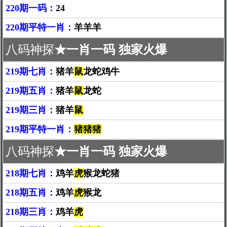
220期一码：
24
220期平特一肖：
羊羊羊
八码神探
★一肖一码 独家火爆
219期七肖：
猪羊
鼠
龙蛇鸡牛
219期五肖：
猪羊
鼠
龙蛇
219期三肖：
猪羊
鼠
219期平特一肖：
猪猪猪
八码神探
★一肖一码 独家火爆
218期七肖：
鸡羊
虎
猴龙蛇猪
218期五肖：
鸡羊
虎
猴龙
218期三肖：
鸡羊
虎