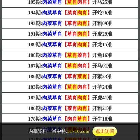
195期:
肉菜草肖
【
草肖
肉肖】
开马25准
194期:
肉菜草肖
【菜肖
肉肖
】
开蛇26准
193期:
肉菜草肖
【草肖
肉肖
】
开狗09准
191期:
肉菜草肖
【草肖
肉肖
】
开虎29准
189期:
肉菜草肖
【草肖
肉肖
】
开龙15准
188期:
肉菜草肖
【
草肖
菜肖】
开兔16准
187期:
肉菜草肖
【
草肖
肉肖】
开马01准
186期:
肉菜草肖
【草肖
菜肖
】
开猴23准
183期:
肉菜草肖
【
草肖
肉肖】
开羊24准
182期:
肉菜草肖
【菜肖
肉肖
】
开虎41准
180期:
肉菜草肖
【菜肖
肉肖
】
开狗21准
178期:
肉菜草肖
【肉肖
草肖
】
开牛18准
176期:
肉菜草肖
【
菜肖
肉肖】
开鸡10准
内幕资料一肖中特:
31716.com
点击访问