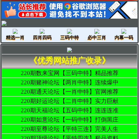
精选一肖
四肖四码
三码中特
必中三肖
内幕一码
《优秀网站推广收录》
220期数来宝网【三码中特】
精品推荐
220期赌神论坛
【两肖中特】
连续爆中
220期通天论坛【一肖中特】
官网推荐
220期好运论坛【二肖中特】
实力巨献
220期天福论坛【五码中特】
连连连准
220期如意论坛【一码中特】
打倒黑庄
220期至尊论坛【平特三连】
完美人生
220期顶级论坛【平特四连】
极品资料