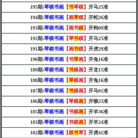
195期:
琴棋书画
【
书
琴棋】
开马25准
194期:
琴棋书画
【画
琴
棋】
开蛇26准
193期:
琴棋书画
【画书
棋
】
开狗09准
192期:
琴棋书画
【琴
书
棋】
开马25准
191期:
琴棋书画
【画
书
棋】
开虎29准
190期:
琴棋书画
【书
琴
画】
开兔16准
189期:
琴棋书画
【
书
棋画】
开龙15准
188期:
琴棋书画
【
琴
棋画】
开兔16准
187期:
琴棋书画
【
书
棋画】
开马01准
186期:
琴棋书画
【琴棋
画
】
开猴23准
185期:
琴棋书画
【书棋
画
】
开羊36准
183期:
琴棋书画
【书棋
画
】
开羊24准
182期:
琴棋书画
【棋
书
琴】
开虎41准