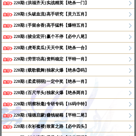
220期:{洪福齐天}实战精英【绝杀一门】
220期:{头破血流}高手研究【灵力五肖】
220期:{手留余香}高手猛料【爆特五肖】
220期:{骏业宏开}赢个不停【必中八尾】
220期:{虎哥卖瓜}天天中奖【绝杀一合】
220期:{劳苦功高}资料稳定【平特一肖】
220期:{载歌载舞}独家火爆【绝杀③码】
220期:{柔柔弱弱}一定中奖【绝杀一肖】
220期:{百尺竿头}独家火爆【绝杀两肖】
220期:{明察秋毫}专研专码【16码中特】
220期:{瑞德启蒙}赚钱秘籍【平特二尾】
220期:{衣衫褴褛}致富之路【必中四头】