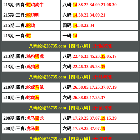
215期:四肖:
蛇
鸡狗牛
八码:
14
.38.22.34.09.21.06.30
215期:三肖:
蛇
鸡狗
六码:
14
.38.22.34.09.21
215期:二肖:
蛇
鸡
四码:
14
.38.22.34
215期:一肖:
蛇
一码:
14
八码论坛26735.com【四肖八码】
开:猴35准
213期:四肖:
鸡狗
猴
虎
八码:
22.46.33.45.23.
35
.05.17
213期:三肖:
鸡狗
猴
六码:
22.46.33.45.23.
35
八码论坛26735.com【四肖八码】
开:马49准
210期:四肖:
蛇虎
马
鼠
八码:
26.38.05.17.25.37.07.19
210期:三肖:
蛇虎
马
六码:
26.38.05.17.25.37
八码论坛26735.com【四肖八码】
开:鼠19准
208期:四肖:
虎马
鼠
龙
八码:
17.29.25.37.07.
19
.15.39
208期:三肖:
虎马
鼠
六码:
17.29.25.37.07.
19
八码论坛26735.com【四肖八码】
开:龙03准