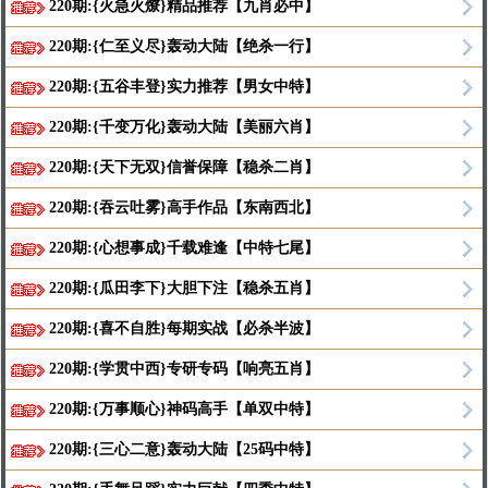
220期:{火急火燎}精品推荐【九肖必中】
220期:{仁至义尽}轰动大陆【绝杀一行】
220期:{五谷丰登}实力推荐【男女中特】
220期:{千变万化}轰动大陆【美丽六肖】
220期:{天下无双}信誉保障【稳杀二肖】
220期:{吞云吐雾}高手作品【东南西北】
220期:{心想事成}千载难逢【中特七尾】
220期:{瓜田李下}大胆下注【稳杀五肖】
220期:{喜不自胜}每期实战【必杀半波】
220期:{学贯中西}专研专码【响亮五肖】
220期:{万事顺心}神码高手【单双中特】
220期:{三心二意}轰动大陆【25码中特】