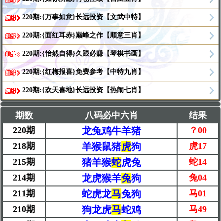
220期:{万事如意}长远投资【文武中特】
220期:{面红耳赤}巅峰之作【顺意三肖】
220期:{怡然自得}久跟必赚【琴棋书画】
220期:{红梅报喜}免费参考【中特九肖】
220期:{欢天喜地}长远投资【热闹七肖】
期数
八码必中六肖
结果
220期
龙兔鸡牛羊猪
？00
218期
羊猴鼠猪
虎
狗
虎17
215期
猪羊猴
蛇
虎兔
蛇14
214期
龙虎猴羊
兔
狗
兔04
211期
蛇虎龙
马
兔狗
马01
210期
狗龙虎
马
蛇鸡
马49